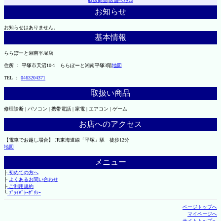
取扱商品
|
店舗へｱｸｾｽ
お知らせ
お知らせはありません。
基本情報
ららぽーと湘南平塚店
住所 ： 平塚市天沼10-1 ららぽーと湘南平塚3階
地図
TEL ：
0463204371
取扱い商品
修理診断 | パソコン | 携帯電話 | 家電 | エアコン | ゲーム
お店へのアクセス
【電車でお越し場合】 JR東海道線「平塚」駅 徒歩12分
地図
メニュー
├
初めての方へ
├
よくあるお問い合わせ
├
ご利用規約
└
ﾌﾟﾗｲﾊﾞｼｰﾎﾟﾘｼｰ
ページトップへ
マイページへ
サイトトップへ