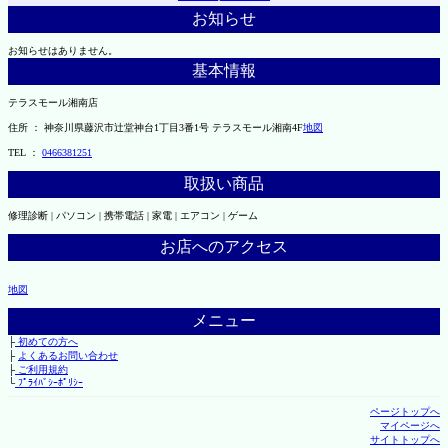
お知らせ
お知らせはありません。
基本情報
テラスモール湘南店
住所 ： 神奈川県藤沢市辻堂神台1丁目3番1号 テラスモール湘南4F
地図
TEL ：
0466381251
取扱い商品
修理診断 | パソコン | 携帯電話 | 家電 | エアコン | ゲーム
お店へのアクセス
地図
メニュー
├
初めての方へ
├
よくあるお問い合わせ
├
ご利用規約
└
ﾌﾟﾗｲﾊﾞｼｰﾎﾟﾘｼｰ
ページトップへ
マイページへ
サイトトップへ