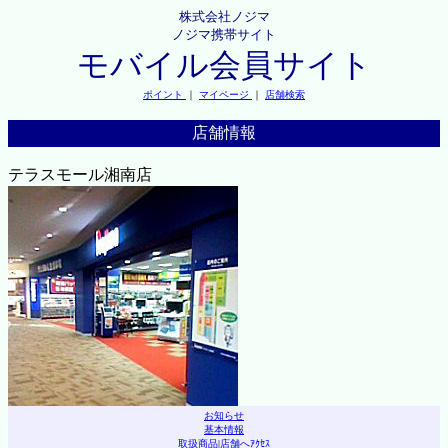
株式会社ノジマ
ノジマ携帯サイト
モバイル会員サイト
ポイント
｜
マイページ
｜
店舗検索
店舗情報
テラスモール湘南店
お知らせ
基本情報
取扱商品
|
店舗へｱｸｾｽ