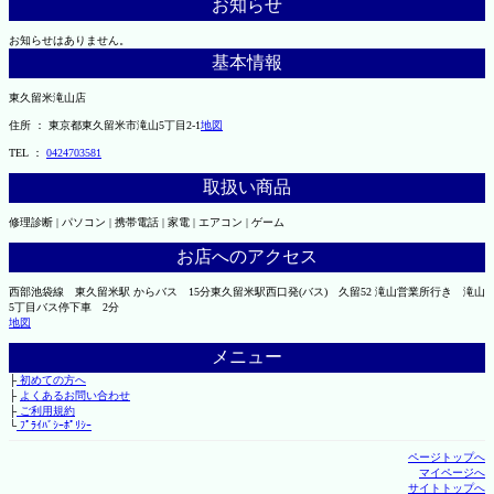
お知らせ
お知らせはありません。
基本情報
東久留米滝山店
住所 ： 東京都東久留米市滝山5丁目2-1
地図
TEL ：
0424703581
取扱い商品
修理診断 | パソコン | 携帯電話 | 家電 | エアコン | ゲーム
お店へのアクセス
西部池袋線 東久留米駅 からバス 15分東久留米駅西口発(バス) 久留52 滝山営業所行き 滝山
5丁目バス停下車 2分
地図
メニュー
├
初めての方へ
├
よくあるお問い合わせ
├
ご利用規約
└
ﾌﾟﾗｲﾊﾞｼｰﾎﾟﾘｼｰ
ページトップへ
マイページへ
サイトトップへ