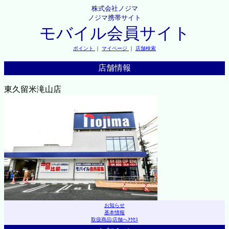
株式会社ノジマ
ノジマ携帯サイト
モバイル会員サイト
ポイント
｜
マイページ
｜
店舗検索
店舗情報
東久留米滝山店
お知らせ
基本情報
取扱商品
|
店舗へｱｸｾｽ