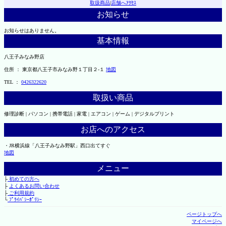
取扱商品
|
店舗へｱｸｾｽ
お知らせ
お知らせはありません。
基本情報
八王子みなみ野店
住所 ： 東京都八王子市みなみ野１丁目２-１
地図
TEL ：
0426322620
取扱い商品
修理診断 | パソコン | 携帯電話 | 家電 | エアコン | ゲーム | デジタルプリント
お店へのアクセス
・JR横浜線「八王子みなみ野駅」西口出てすぐ
地図
メニュー
├
初めての方へ
├
よくあるお問い合わせ
├
ご利用規約
└
ﾌﾟﾗｲﾊﾞｼｰﾎﾟﾘｼｰ
ページトップへ
マイページへ