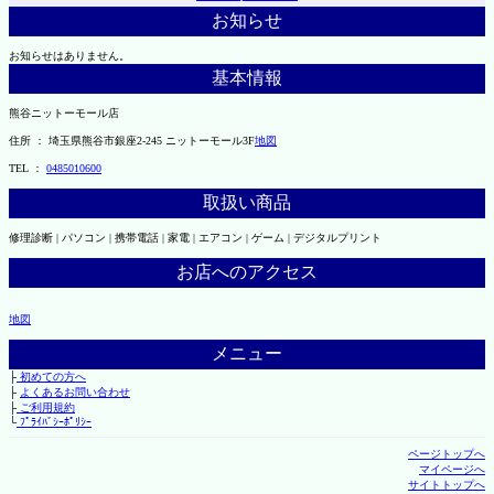
お知らせ
お知らせはありません。
基本情報
熊谷ニットーモール店
住所 ： 埼玉県熊谷市銀座2-245 ニットーモール3F
地図
TEL ：
0485010600
取扱い商品
修理診断 | パソコン | 携帯電話 | 家電 | エアコン | ゲーム | デジタルプリント
お店へのアクセス
地図
メニュー
├
初めての方へ
├
よくあるお問い合わせ
├
ご利用規約
└
ﾌﾟﾗｲﾊﾞｼｰﾎﾟﾘｼｰ
ページトップへ
マイページへ
サイトトップへ