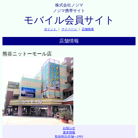
株式会社ノジマ
ノジマ携帯サイト
モバイル会員サイト
ポイント
｜
マイページ
｜
店舗検索
店舗情報
熊谷ニットーモール店
お知らせ
基本情報
取扱商品
|
店舗へｱｸｾｽ