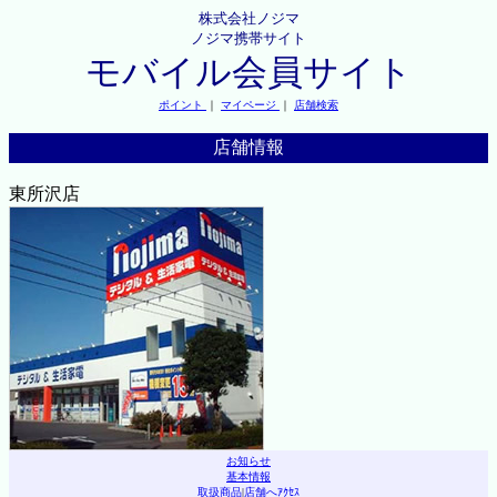
株式会社ノジマ
ノジマ携帯サイト
モバイル会員サイト
ポイント
｜
マイページ
｜
店舗検索
店舗情報
東所沢店
お知らせ
基本情報
取扱商品
|
店舗へｱｸｾｽ