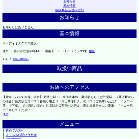
お知らせ
基本情報
取扱商品
|
店舗へｱｸｾｽ
お知らせ
お知らせはありません。
基本情報
オーディオスクエア藤沢
住所 ： 藤沢市辻堂新町4-1-1 湘南モールFILL2F（ノジマ内）
地図
TEL ：
0466310603
取扱い商品
お店へのアクセス
【電車・バスでお越し場合】 最寄り駅：JR東海道本線、藤沢駅もしくは辻堂駅。（藤沢駅から
の場合）藤沢駅北口バス１番乗り場より「高山車庫行き」のバスにご乗車いただき、「ソニー
前」で下車。（辻堂駅の場合）辻堂駅北口西側バス停より高山車庫行きにご乗車、「ソニー前」
で下車してください。
地図
メニュー
├
初めての方へ
├
よくあるお問い合わせ