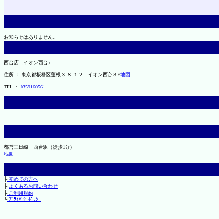
お知らせはありません。
西台店（イオン西台）
住所 ： 東京都板橋区蓮根３-８-１２ イオン西台３F
地図
TEL ：
0359160561
都営三田線 西台駅（徒歩1分）
地図
├
初めての方へ
├
よくあるお問い合わせ
├
ご利用規約
└
ﾌﾟﾗｲﾊﾞｼｰﾎﾟﾘｼｰ