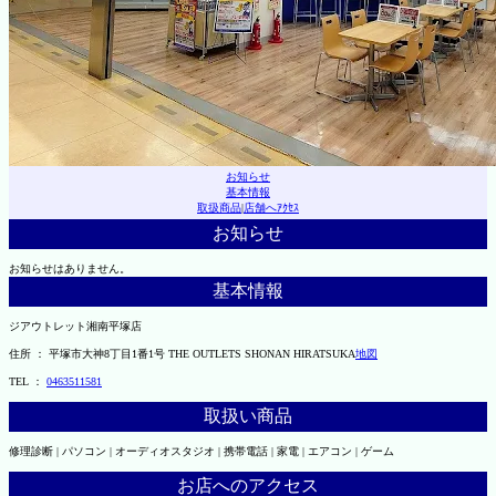
お知らせ
基本情報
取扱商品
|
店舗へｱｸｾｽ
お知らせ
お知らせはありません。
基本情報
ジアウトレット湘南平塚店
住所 ： 平塚市大神8丁目1番1号 THE OUTLETS SHONAN HIRATSUKA
地図
TEL ：
0463511581
取扱い商品
修理診断 | パソコン | オーディオスタジオ | 携帯電話 | 家電 | エアコン | ゲーム
お店へのアクセス