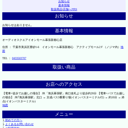
お知らせ
基本情報
取扱商品
|
店舗へｱｸｾｽ
お知らせ
お知らせはありません。
基本情報
オーディオスクエアイオンモール幕張新都心店
住所 ： 千葉市美浜区豊砂1-6 イオンモール幕張新都心 アクティブモール2Ｆ（ノジマ内）
地
図
TEL ：
0433503707
取扱い商品
お店へのアクセス
【電車+徒歩でお越しの場合】 JR「海浜幕張駅」南口改札より徒歩約20分 【電車+バスでお越し
の場合】 JR｢海浜幕張駅」北口 → 京成バス3番乗り場(イオンバスターミナル行) → 約10分 → 終
点(イオンバスターミナル)
地図
メニュー
├
初めての方へ
├
よくあるお問い合わせ