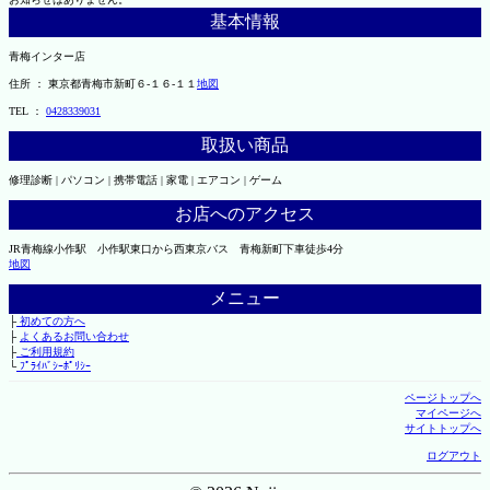
基本情報
青梅インター店
住所 ： 東京都青梅市新町６-１６-１１
地図
TEL ：
0428339031
取扱い商品
修理診断 | パソコン | 携帯電話 | 家電 | エアコン | ゲーム
お店へのアクセス
JR青梅線小作駅 小作駅東口から西東京バス 青梅新町下車徒歩4分
地図
メニュー
├
初めての方へ
├
よくあるお問い合わせ
├
ご利用規約
└
ﾌﾟﾗｲﾊﾞｼｰﾎﾟﾘｼｰ
ページトップへ
マイページへ
サイトトップへ
ログアウト