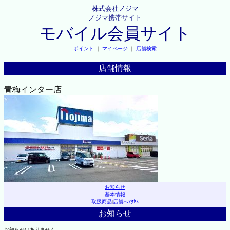
株式会社ノジマ
ノジマ携帯サイト
モバイル会員サイト
ポイント
｜
マイページ
｜
店舗検索
店舗情報
青梅インター店
お知らせ
基本情報
取扱商品
|
店舗へｱｸｾｽ
お知らせ
お知らせはありません。