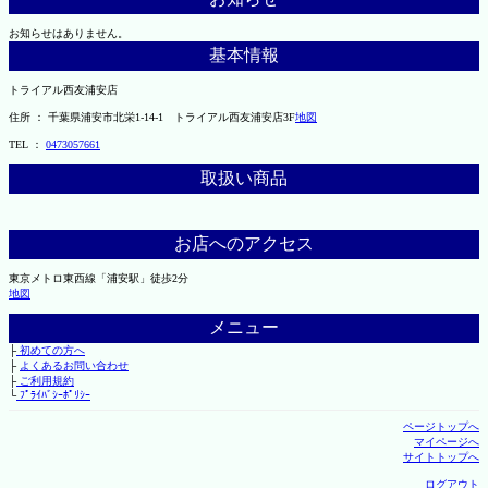
お知らせはありません。
基本情報
トライアル西友浦安店
住所 ： 千葉県浦安市北栄1-14-1 トライアル西友浦安店3F
地図
TEL ：
0473057661
取扱い商品
お店へのアクセス
東京メトロ東西線「浦安駅」徒歩2分
地図
メニュー
├
初めての方へ
├
よくあるお問い合わせ
├
ご利用規約
└
ﾌﾟﾗｲﾊﾞｼｰﾎﾟﾘｼｰ
ページトップへ
マイページへ
サイトトップへ
ログアウト