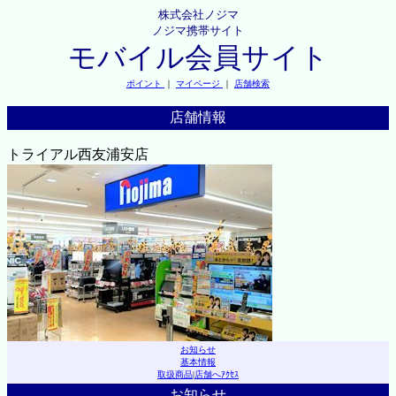
株式会社ノジマ
ノジマ携帯サイト
モバイル会員サイト
ポイント
｜
マイページ
｜
店舗検索
店舗情報
トライアル西友浦安店
お知らせ
基本情報
取扱商品
|
店舗へｱｸｾｽ
お知らせ