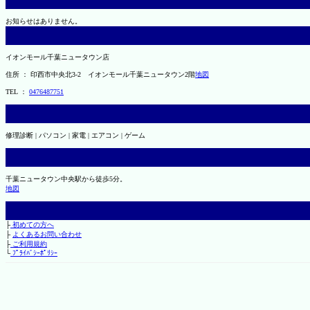
お知らせはありません。
イオンモール千葉ニュータウン店
住所 ： 印西市中央北3-2 イオンモール千葉ニュータウン2階
地図
TEL ：
0476487751
修理診断 | パソコン | 家電 | エアコン | ゲーム
千葉ニュータウン中央駅から徒歩5分。
地図
├
初めての方へ
├
よくあるお問い合わせ
├
ご利用規約
└
ﾌﾟﾗｲﾊﾞｼｰﾎﾟﾘｼｰ