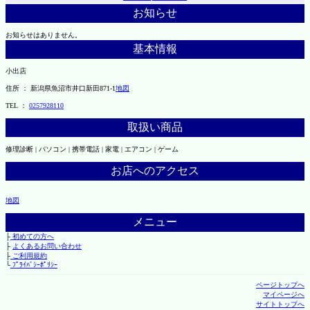
お知らせ
お知らせはありません。
基本情報
小出店
住所 ： 新潟県魚沼市井口新田871-1
地図
TEL ：
0257928110
取扱い商品
修理診断 | パソコン | 携帯電話 | 家電 | エアコン | ゲーム
お店へのアクセス
地図
メニュー
├
初めての方へ
├
よくあるお問い合わせ
├
ご利用規約
└
ﾌﾟﾗｲﾊﾞｼｰﾎﾟﾘｼｰ
ページトップへ
マイページへ
サイトトップへ