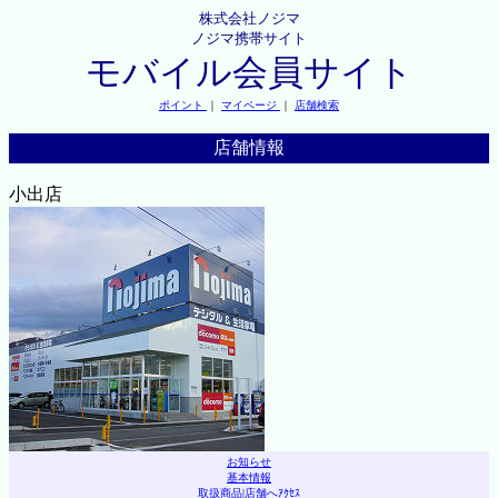
株式会社ノジマ
ノジマ携帯サイト
モバイル会員サイト
ポイント
｜
マイページ
｜
店舗検索
店舗情報
小出店
お知らせ
基本情報
取扱商品
|
店舗へｱｸｾｽ