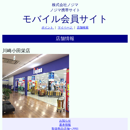
株式会社ノジマ
ノジマ携帯サイト
モバイル会員サイト
ポイント
｜
マイページ
｜
店舗検索
店舗情報
川崎小田栄店
お知らせ
基本情報
取扱商品
|
店舗へｱｸｾｽ