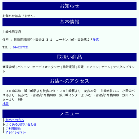
お知らせ
お知らせはありません。
基本情報
川崎小田栄店
住所 ： 川崎市川崎区小田栄２‐３‐１ コーナン川崎小田栄店２Ｆ
地図
TEL ：
0443287721
取扱い商品
修理診断 | パソコン | オーディオスタジオ | 携帯電話 | 家電 | エアコン | ゲーム | デジタルプリン
ト
お店へのアクセス
・ＪＲ南武線 浜川崎駅より徒歩12分 ・ＪＲ川崎駅より 徒歩29分 ・川崎市営バス 小田栄バ
ス停より 徒歩2分 ・首都高1号横羽線 浜川崎インターより4分 ・首都高1号横羽線 浅田イン
ターより 6分
地図
メニュー
├
初めての方へ
├
よくあるお問い合わせ
├
ご利用規約
└
ﾌﾟﾗｲﾊﾞｼｰﾎﾟﾘｼｰ