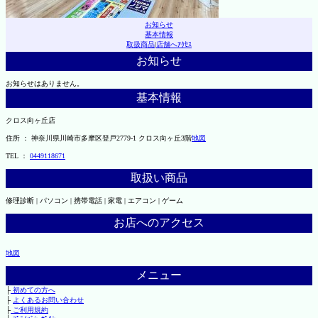
お知らせ
基本情報
取扱商品
|
店舗へｱｸｾｽ
お知らせ
お知らせはありません。
基本情報
クロス向ヶ丘店
住所 ： 神奈川県川崎市多摩区登戸2779-1 クロス向ヶ丘3階
地図
TEL ：
0449118671
取扱い商品
修理診断 | パソコン | 携帯電話 | 家電 | エアコン | ゲーム
お店へのアクセス
地図
メニュー
├
初めての方へ
├
よくあるお問い合わせ
├
ご利用規約