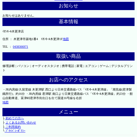
お知らせ
お知らせはありません。
基本情報
ｲｵﾝﾓｰﾙ木更津店
住所 ： 木更津市築地1番4 ｲｵﾝﾓｰﾙ木更津1F
地図
TEL ：
0438306971
取扱い商品
修理診断 | パソコン | オーディオスタジオ | 携帯電話 | 家電 | エアコン | ゲーム | デジタルプリン
ト
お店へのアクセス
・JR内房線/久留里線 木更津駅 西口より日本交通路線バス「ｲｵﾝﾓｰﾙ木更津線」「潮見線(君津製
鐵所行)」約16分 ・JR内房線 君津駅 南口より日東交通路線バス「ｲｵﾝﾓｰﾙ木更津線」約23分 ・館
山自動車道、富津峠君津市街出口を出て国道16号線を右折
地図
メニュー
├
初めての方へ
├
よくあるお問い合わせ
├
ご利用規約
└
ﾌﾟﾗｲﾊﾞｼｰﾎﾟﾘｼｰ