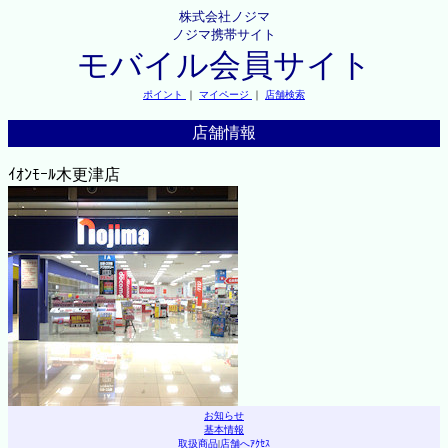
株式会社ノジマ
ノジマ携帯サイト
モバイル会員サイト
ポイント
｜
マイページ
｜
店舗検索
店舗情報
ｲｵﾝﾓｰﾙ木更津店
お知らせ
基本情報
取扱商品
|
店舗へｱｸｾｽ