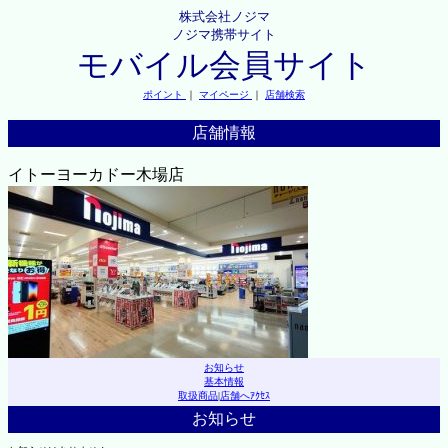
株式会社ノジマ
ノジマ携帯サイト
モバイル会員サイト
ポイント
｜
マイページ
｜
店舗検索
店舗情報
イトーヨーカドー木場店
お知らせ
基本情報
取扱商品
|
店舗へｱｸｾｽ
お知らせ