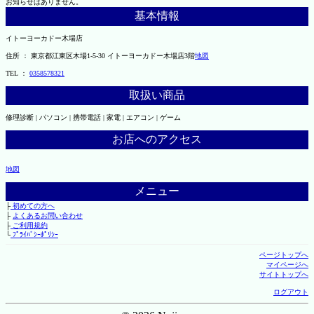
お知らせはありません。
基本情報
イトーヨーカドー木場店
住所 ： 東京都江東区木場1-5-30 イトーヨーカドー木場店3階
地図
TEL ：
0358578321
取扱い商品
修理診断 | パソコン | 携帯電話 | 家電 | エアコン | ゲーム
お店へのアクセス
地図
メニュー
├
初めての方へ
├
よくあるお問い合わせ
├
ご利用規約
└
ﾌﾟﾗｲﾊﾞｼｰﾎﾟﾘｼｰ
ページトップへ
マイページへ
サイトトップへ
ログアウト