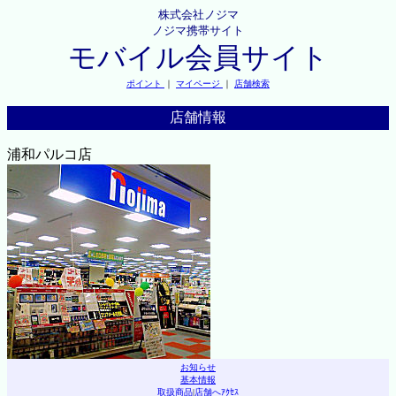
株式会社ノジマ
ノジマ携帯サイト
モバイル会員サイト
ポイント
｜
マイページ
｜
店舗検索
店舗情報
浦和パルコ店
お知らせ
基本情報
取扱商品
|
店舗へｱｸｾｽ