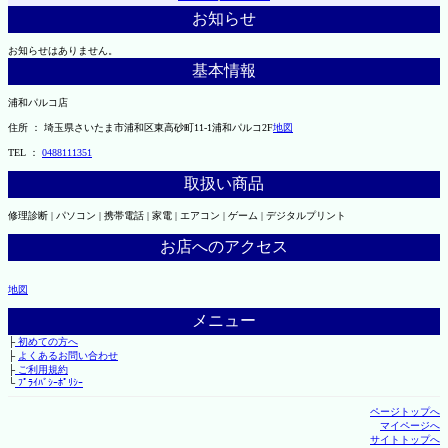
お知らせ
お知らせはありません。
基本情報
浦和パルコ店
住所 ： 埼玉県さいたま市浦和区東高砂町11-1浦和パルコ2F
地図
TEL ：
0488111351
取扱い商品
修理診断 | パソコン | 携帯電話 | 家電 | エアコン | ゲーム | デジタルプリント
お店へのアクセス
地図
メニュー
├
初めての方へ
├
よくあるお問い合わせ
├
ご利用規約
└
ﾌﾟﾗｲﾊﾞｼｰﾎﾟﾘｼｰ
ページトップへ
マイページへ
サイトトップへ