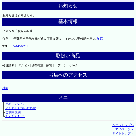
お知らせ
お知らせはありません。
基本情報
イオン八千代緑が丘店
住所 ： 千葉県八千代市緑が丘２丁目１番３ イオン八千代緑が丘３F
地図
TEL ：
0474804711
取扱い商品
修理診断 | パソコン | 携帯電話 | 家電 | エアコン | ゲーム
お店へのアクセス
地図
メニュー
├
初めての方へ
├
よくあるお問い合わせ
├
ご利用規約
└
ﾌﾟﾗｲﾊﾞｼｰﾎﾟﾘｼｰ
ページトップへ
マイページへ
サイトトップへ