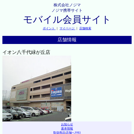
株式会社ノジマ
ノジマ携帯サイト
モバイル会員サイト
ポイント
｜
マイページ
｜
店舗検索
店舗情報
イオン八千代緑が丘店
お知らせ
基本情報
取扱商品
|
店舗へｱｸｾｽ