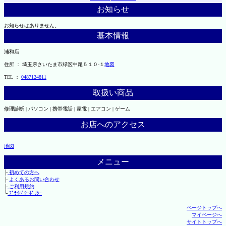
お知らせ
お知らせはありません。
基本情報
浦和店
住所 ： 埼玉県さいたま市緑区中尾５１０-１
地図
TEL ：
0487124811
取扱い商品
修理診断 | パソコン | 携帯電話 | 家電 | エアコン | ゲーム
お店へのアクセス
地図
メニュー
├
初めての方へ
├
よくあるお問い合わせ
├
ご利用規約
└
ﾌﾟﾗｲﾊﾞｼｰﾎﾟﾘｼｰ
ページトップへ
マイページへ
サイトトップへ