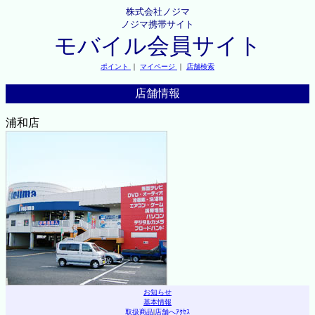
株式会社ノジマ
ノジマ携帯サイト
モバイル会員サイト
ポイント
｜
マイページ
｜
店舗検索
店舗情報
浦和店
お知らせ
基本情報
取扱商品
|
店舗へｱｸｾｽ