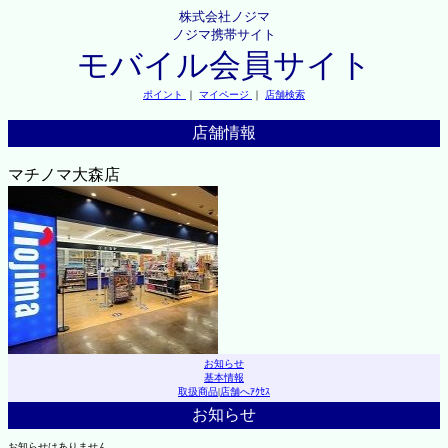
株式会社ノジマ
ノジマ携帯サイト
モバイル会員サイト
ポイント
｜
マイページ
｜
店舗検索
店舗情報
マチノマ大森店
お知らせ
基本情報
取扱商品
|
店舗へｱｸｾｽ
お知らせ
お知らせはありません。