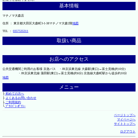
基本情報
マチノマ大森店
住所 ： 東京都大田区大森町3-1-38マチノマ大森2階
地図
TEL ：
0357535311
取扱い商品
お店へのアクセス
公共交通機関ご利用のお客様 京急バス ・JR京浜東北線 大森駅(東口)→富士見橋(約10分)
・JR京浜東北線 蒲田駅(東口)→富士見橋(約6分) 京急線大森町駅から徒歩約10分
地図
メニュー
├
初めての方へ
├
よくあるお問い合わせ
├
ご利用規約
└
ﾌﾟﾗｲﾊﾞｼｰﾎﾟﾘｼｰ
ページトップへ
マイページへ
サイトトップへ
ログアウト