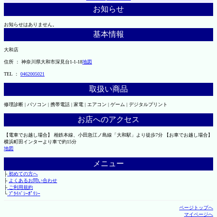
お知らせ
お知らせはありません。
基本情報
大和店
住所 ： 神奈川県大和市深見台1-1-18
地図
TEL ：
0462005021
取扱い商品
修理診断 | パソコン | 携帯電話 | 家電 | エアコン | ゲーム | デジタルプリント
お店へのアクセス
【電車でお越し場合】 相鉄本線、小田急江ノ島線「大和駅」より徒歩7分 【お車でお越し場合】
横浜町田インターより車で約15分
地図
メニュー
├
初めての方へ
├
よくあるお問い合わせ
├
ご利用規約
└
ﾌﾟﾗｲﾊﾞｼｰﾎﾟﾘｼｰ
ページトップへ
マイページへ