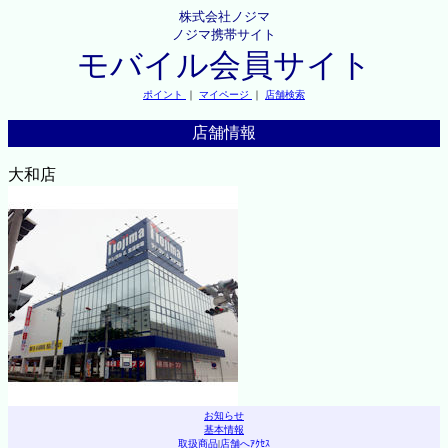
株式会社ノジマ
ノジマ携帯サイト
モバイル会員サイト
ポイント
｜
マイページ
｜
店舗検索
店舗情報
大和店
お知らせ
基本情報
取扱商品
|
店舗へｱｸｾｽ