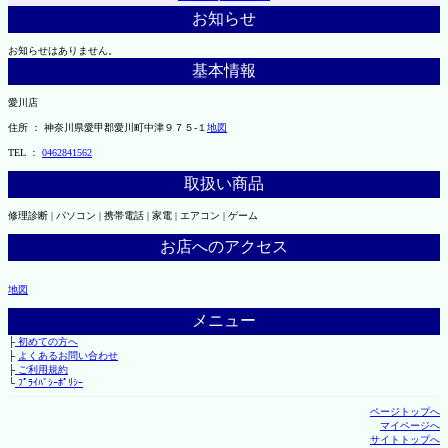
お知らせ
お知らせはありません。
基本情報
愛川店
住所 ： 神奈川県愛甲郡愛川町中津９７５-１
地図
TEL ：
0462841562
取扱い商品
修理診断 | パソコン | 携帯電話 | 家電 | エアコン | ゲーム
お店へのアクセス
地図
メニュー
├
初めての方へ
├
よくあるお問い合わせ
├
ご利用規約
└
ﾌﾟﾗｲﾊﾞｼｰﾎﾟﾘｼｰ
ページトップへ
マイページへ
サイトトップへ