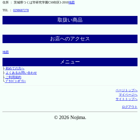
住所 ： 茨城県つくば市研究学園C50街区1-2010
地図
TEL ：
0298687278
取扱い商品
お店へのアクセス
地図
メニュー
├
初めての方へ
├
よくあるお問い合わせ
├
ご利用規約
└
ﾌﾟﾗｲﾊﾞｼｰﾎﾟﾘｼｰ
ページトップへ
マイページへ
サイトトップへ
ログアウト
© 2026 Nojima.