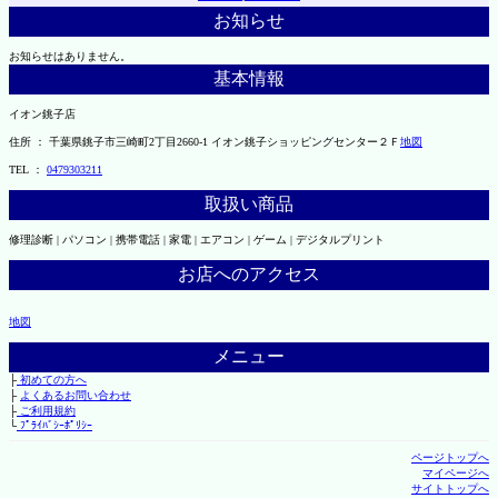
お知らせ
お知らせはありません。
基本情報
イオン銚子店
住所 ： 千葉県銚子市三崎町2丁目2660-1 イオン銚子ショッピングセンター２Ｆ
地図
TEL ：
0479303211
取扱い商品
修理診断 | パソコン | 携帯電話 | 家電 | エアコン | ゲーム | デジタルプリント
お店へのアクセス
地図
メニュー
├
初めての方へ
├
よくあるお問い合わせ
├
ご利用規約
└
ﾌﾟﾗｲﾊﾞｼｰﾎﾟﾘｼｰ
ページトップへ
マイページへ
サイトトップへ