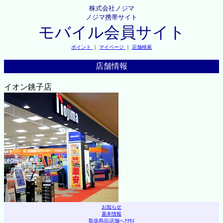
株式会社ノジマ
ノジマ携帯サイト
モバイル会員サイト
ポイント
｜
マイページ
｜
店舗検索
店舗情報
イオン銚子店
お知らせ
基本情報
取扱商品
|
店舗へｱｸｾｽ