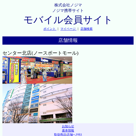
株式会社ノジマ
ノジマ携帯サイト
モバイル会員サイト
ポイント
｜
マイページ
｜
店舗検索
店舗情報
センター北店(ノースポートモール)
お知らせ
基本情報
取扱商品
|
店舗へｱｸｾｽ