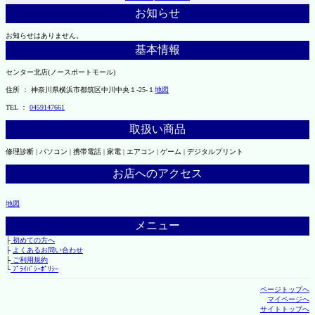
お知らせ
お知らせはありません。
基本情報
センター北店(ノースポートモール)
住所 ： 神奈川県横浜市都筑区中川中央１-25-１
地図
TEL ：
0459147661
取扱い商品
修理診断 | パソコン | 携帯電話 | 家電 | エアコン | ゲーム | デジタルプリント
お店へのアクセス
地図
メニュー
├
初めての方へ
├
よくあるお問い合わせ
├
ご利用規約
└
ﾌﾟﾗｲﾊﾞｼｰﾎﾟﾘｼｰ
ページトップへ
マイページへ
サイトトップへ