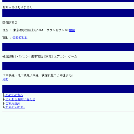
お知らせはありません。
荻窪駅前店
住所 ： 東京都杉並区上萩1-9-1 タウンセブン６F
地図
TEL ：
0353475121
修理診断 | パソコン | 携帯電話 | 家電 | エアコン | ゲーム
JR中央線・地下鉄丸ノ内線 荻窪駅北口より徒歩1分
地図
├
初めての方へ
├
よくあるお問い合わせ
├
ご利用規約
└
ﾌﾟﾗｲﾊﾞｼｰﾎﾟﾘｼｰ