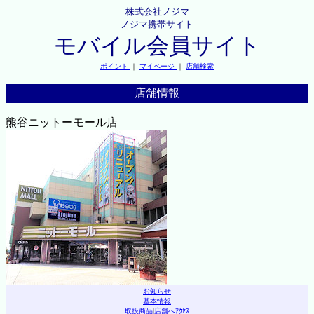
株式会社ノジマ
ノジマ携帯サイト
モバイル会員サイト
ポイント
｜
マイページ
｜
店舗検索
店舗情報
熊谷ニットーモール店
お知らせ
基本情報
取扱商品
|
店舗へｱｸｾｽ