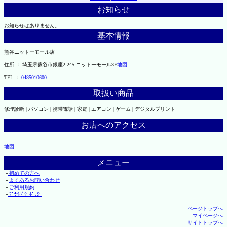
お知らせ
お知らせはありません。
基本情報
熊谷ニットーモール店
住所 ： 埼玉県熊谷市銀座2-245 ニットーモール3F
地図
TEL ：
0485010600
取扱い商品
修理診断 | パソコン | 携帯電話 | 家電 | エアコン | ゲーム | デジタルプリント
お店へのアクセス
地図
メニュー
├
初めての方へ
├
よくあるお問い合わせ
├
ご利用規約
└
ﾌﾟﾗｲﾊﾞｼｰﾎﾟﾘｼｰ
ページトップへ
マイページへ
サイトトップへ