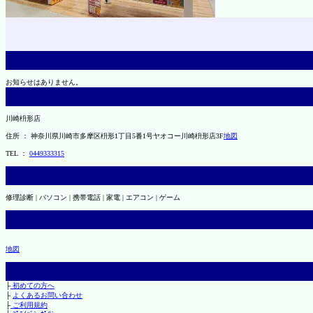
お知らせはありません。
川崎枡形店
住所 ： 神奈川県川崎市多摩区枡形1丁目5番1号ヤオコー川崎枡形店3F
地図
TEL ：
0449333315
修理診断 | パソコン | 携帯電話 | 家電 | エアコン | ゲーム
地図
├
初めての方へ
├
よくあるお問い合わせ
├
ご利用規約