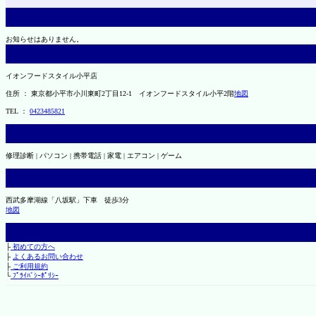
お知らせはありません。
イオンフードスタイル小平店
住所 ： 東京都小平市小川東町2丁目12-1 イオンフードスタイル小平2階
地図
TEL ：
0423485821
修理診断 | パソコン | 携帯電話 | 家電 | エアコン | ゲーム
西武多摩湖線「八坂駅」下車 徒歩3分
地図
├
初めての方へ
├
よくあるお問い合わせ
├
ご利用規約
└
ﾌﾟﾗｲﾊﾞｼｰﾎﾟﾘｼｰ