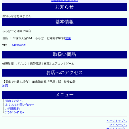
取扱商品
|
店舗へｱｸｾｽ
お知らせ
お知らせはありません。
基本情報
ららぽーと湘南平塚店
住所 ： 平塚市天沼10-1 ららぽーと湘南平塚3階
地図
TEL ：
0463204371
取扱い商品
修理診断 | パソコン | 携帯電話 | 家電 | エアコン | ゲーム
お店へのアクセス
【電車でお越し場合】 JR東海道線「平塚」駅 徒歩12分
地図
メニュー
├
初めての方へ
├
よくあるお問い合わせ
├
ご利用規約
└
ﾌﾟﾗｲﾊﾞｼｰﾎﾟﾘｼｰ
ページトップへ
マイページへ
サイトトップへ