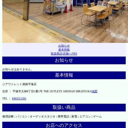
お知らせ
基本情報
取扱商品
|
店舗へｱｸｾｽ
お知らせ
お知らせはありません。
基本情報
ジアウトレット湘南平塚店
住所 ： 平塚市大神8丁目1番1号 THE OUTLETS SHONAN HIRATSUKA
地図
TEL ：
0463511581
取扱い商品
修理診断 | パソコン | オーディオスタジオ | 携帯電話 | 家電 | エアコン | ゲーム
お店へのアクセス