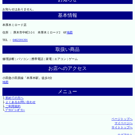
お知らせはありません。
基本情報
本厚木ミロード店
住所 ： 厚木市中町2-2-1 本厚木ミロード2 6F
地図
TEL ：
0462201201
取扱い商品
修理診断 | パソコン | 携帯電話 | 家電 | エアコン | ゲーム
お店へのアクセス
小田急小田原線「本厚木駅」徒歩3分
地図
メニュー
├
初めての方へ
├
よくあるお問い合わせ
├
ご利用規約
└
ﾌﾟﾗｲﾊﾞｼｰﾎﾟﾘｼｰ
ページトップへ
マイページへ
サイトトップへ
ログアウト