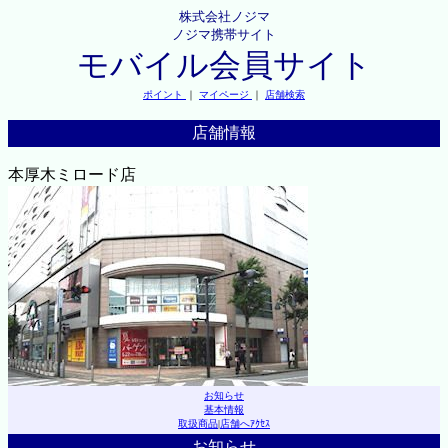
株式会社ノジマ
ノジマ携帯サイト
モバイル会員サイト
ポイント
｜
マイページ
｜
店舗検索
店舗情報
本厚木ミロード店
お知らせ
基本情報
取扱商品
|
店舗へｱｸｾｽ
お知らせ