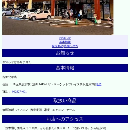
お知らせ
基本情報
取扱商品
|
店舗へｱｸｾｽ
お知らせ
お知らせはありません。
基本情報
所沢北原店
住所 ： 埼玉県所沢市北原町1415-1 ザ・マーケットプレイス所沢北原2階
地図
TEL ：
0429274001
取扱い商品
修理診断 | パソコン | 携帯電話 | 家電 | エアコン | ゲーム
お店へのアクセス
「並木通り団地入口バス停」から徒歩3分 所５８−１「北原バス停」から徒歩3分