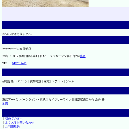
お知らせはありません。
ララガーデン春日部店
住所 ： 埼玉県春日部市南1丁目1-1 ララガーデン春日部2階
地図
TEL ：
0487317411
修理診断 | パソコン | 携帯電話 | 家電 | エアコン | ゲーム
東武アーバンパークライン・東武スカイツリーライン春日部駅西口から徒歩4分
地図
├
初めての方へ
├
よくあるお問い合わせ
├
ご利用規約