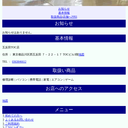
お知らせ
基本情報
取扱商品
|
店舗へｱｸｾｽ
お知らせ
お知らせはありません。
基本情報
五反田TOC店
住所 ： 東京都品川区西五反田 ７－２２－１７ TOCビル3階
地図
TEL ：
0363846612
取扱い商品
修理診断 | パソコン | 携帯電話 | 家電 | エアコン | ゲーム
お店へのアクセス
地図
メニュー
├
初めての方へ
├
よくあるお問い合わせ
├
ご利用規約
└
ﾌﾟﾗｲﾊﾞｼｰﾎﾟﾘｼｰ