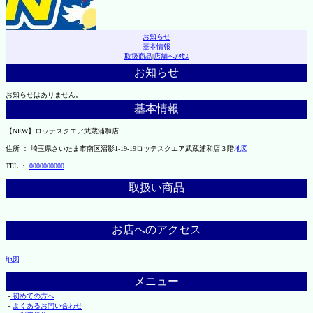
お知らせ
基本情報
取扱商品
|
店舗へｱｸｾｽ
お知らせ
お知らせはありません。
基本情報
【NEW】ロッテスクエア武蔵浦和店
住所 ： 埼玉県さいたま市南区沼影1-19-19ロッテスクエア武蔵浦和店３階
地図
TEL ：
0000000000
取扱い商品
お店へのアクセス
地図
メニュー
├
初めての方へ
├
よくあるお問い合わせ