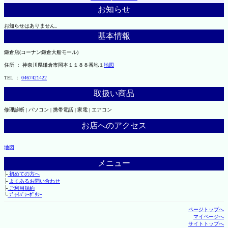
お知らせ
お知らせはありません。
基本情報
鎌倉店(コーナン鎌倉大船モール)
住所 ： 神奈川県鎌倉市岡本１１８８番地１
地図
TEL ：
0467421422
取扱い商品
修理診断 | パソコン | 携帯電話 | 家電 | エアコン
お店へのアクセス
地図
メニュー
├
初めての方へ
├
よくあるお問い合わせ
├
ご利用規約
└
ﾌﾟﾗｲﾊﾞｼｰﾎﾟﾘｼｰ
ページトップへ
マイページへ
サイトトップへ