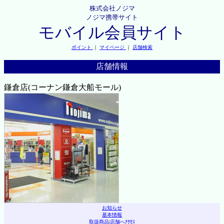
株式会社ノジマ
ノジマ携帯サイト
モバイル会員サイト
ポイント
｜
マイページ
｜
店舗検索
店舗情報
鎌倉店(コーナン鎌倉大船モール)
お知らせ
基本情報
取扱商品
|
店舗へｱｸｾｽ