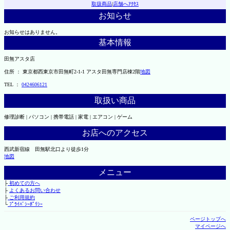
取扱商品
|
店舗へｱｸｾｽ
お知らせ
お知らせはありません。
基本情報
田無アスタ店
住所 ： 東京都西東京市田無町2-1-1 アスタ田無専門店棟2階
地図
TEL ：
0424606121
取扱い商品
修理診断 | パソコン | 携帯電話 | 家電 | エアコン | ゲーム
お店へのアクセス
西武新宿線 田無駅北口より徒歩1分
地図
メニュー
├
初めての方へ
├
よくあるお問い合わせ
├
ご利用規約
└
ﾌﾟﾗｲﾊﾞｼｰﾎﾟﾘｼｰ
ページトップへ
マイページへ