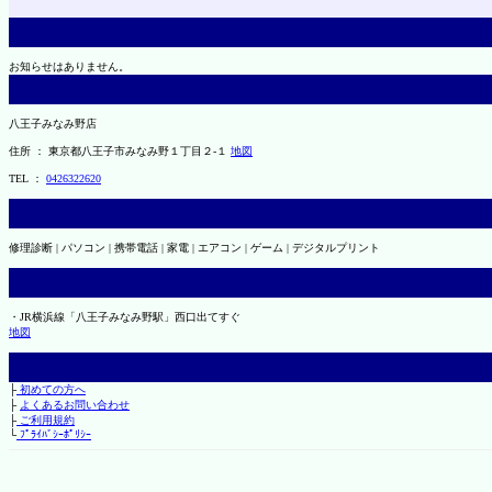
お知らせはありません。
八王子みなみ野店
住所 ： 東京都八王子市みなみ野１丁目２-１
地図
TEL ：
0426322620
修理診断 | パソコン | 携帯電話 | 家電 | エアコン | ゲーム | デジタルプリント
・JR横浜線「八王子みなみ野駅」西口出てすぐ
地図
├
初めての方へ
├
よくあるお問い合わせ
├
ご利用規約
└
ﾌﾟﾗｲﾊﾞｼｰﾎﾟﾘｼｰ