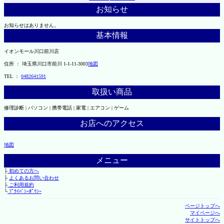
お知らせ
お知らせはありません。
基本情報
イオンモール川口前川店
住所 ： 埼玉県川口市前川 1-1-11-3003
地図
TEL ：
0482641591
取扱い商品
修理診断 | パソコン | 携帯電話 | 家電 | エアコン | ゲーム
お店へのアクセス
地図
メニュー
├
初めての方へ
├
よくあるお問い合わせ
├
ご利用規約
└
ﾌﾟﾗｲﾊﾞｼｰﾎﾟﾘｼｰ
ページトップへ
マイページへ
サイトトップへ