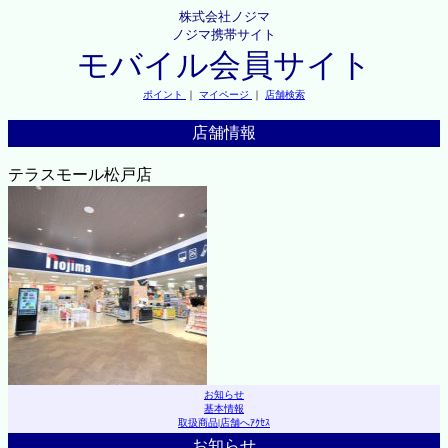
株式会社ノジマ
ノジマ携帯サイト
モバイル会員サイト
ポイント
｜
マイページ
｜
店舗検索
店舗情報
テラスモール松戸店
お知らせ
基本情報
取扱商品
|
店舗へｱｸｾｽ
お知らせ