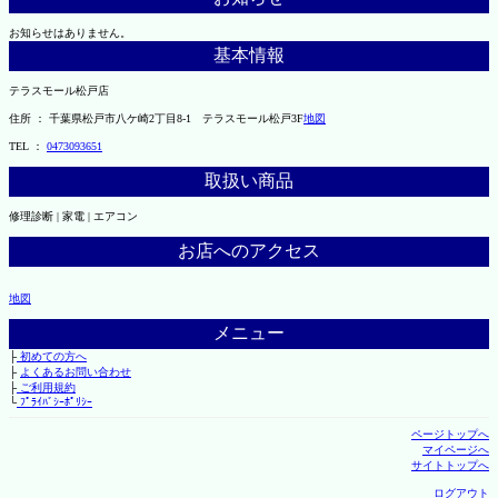
お知らせはありません。
基本情報
テラスモール松戸店
住所 ： 千葉県松戸市八ケ崎2丁目8-1 テラスモール松戸3F
地図
TEL ：
0473093651
取扱い商品
修理診断 | 家電 | エアコン
お店へのアクセス
地図
メニュー
├
初めての方へ
├
よくあるお問い合わせ
├
ご利用規約
└
ﾌﾟﾗｲﾊﾞｼｰﾎﾟﾘｼｰ
ページトップへ
マイページへ
サイトトップへ
ログアウト