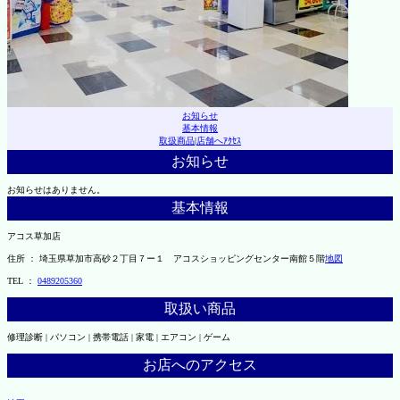
お知らせ
基本情報
取扱商品
|
店舗へｱｸｾｽ
お知らせ
お知らせはありません。
基本情報
アコス草加店
住所 ： 埼玉県草加市高砂２丁目７ー１ アコスショッピングセンター南館５階
地図
TEL ：
0489205360
取扱い商品
修理診断 | パソコン | 携帯電話 | 家電 | エアコン | ゲーム
お店へのアクセス