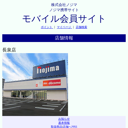
株式会社ノジマ
ノジマ携帯サイト
モバイル会員サイト
ポイント
｜
マイページ
｜
店舗検索
店舗情報
長泉店
お知らせ
基本情報
取扱商品
|
店舗へｱｸｾｽ