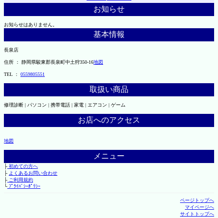
お知らせ
お知らせはありません。
基本情報
長泉店
住所 ： 静岡県駿東郡長泉町中土狩350-16
地図
TEL ：
0559805551
取扱い商品
修理診断 | パソコン | 携帯電話 | 家電 | エアコン | ゲーム
お店へのアクセス
地図
メニュー
├
初めての方へ
├
よくあるお問い合わせ
├
ご利用規約
└
ﾌﾟﾗｲﾊﾞｼｰﾎﾟﾘｼｰ
ページトップへ
マイページへ
サイトトップへ