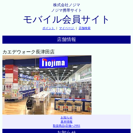
株式会社ノジマ
ノジマ携帯サイト
モバイル会員サイト
ポイント
｜
マイページ
｜
店舗検索
店舗情報
カエデウォーク長津田店
お知らせ
基本情報
取扱商品
|
店舗へｱｸｾｽ
お知らせ