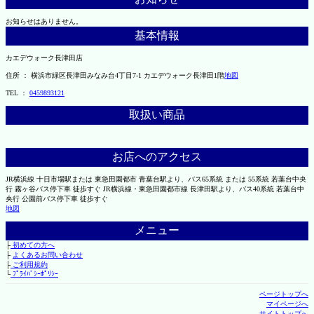
お知らせはありません。
基本情報
カエデウォーク長津田店
住所 ： 横浜市緑区長津田みなみ台4丁目7-1 カエデウォーク長津田1階
地図
TEL ：
0459893121
取扱い商品
お店へのアクセス
JR横浜線 十日市場駅または 東急田園都市 青葉台駅より、バス65系統 または 55系統 若葉台中央
行 霧ヶ谷バス停下車 徒歩すぐ JR横浜線・東急田園都市線 長津田駅より、バス40系統 若葉台中
央行 公園前バス停下車 徒歩すぐ
地図
メニュー
├
初めての方へ
├
よくあるお問い合わせ
├
ご利用規約
└
ﾌﾟﾗｲﾊﾞｼｰﾎﾟﾘｼｰ
ページトップへ
マイページへ
サイトトップへ