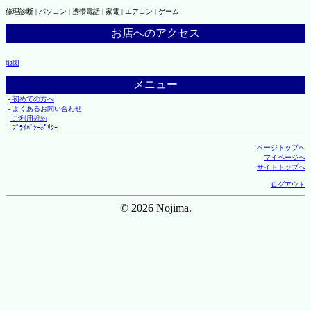
修理診断 | パソコン | 携帯電話 | 家電 | エアコン | ゲーム
お店へのアクセス
地図
メニュー
├
初めての方へ
├
よくあるお問い合わせ
├
ご利用規約
└
ﾌﾟﾗｲﾊﾞｼｰﾎﾟﾘｼｰ
ページトップへ
マイページへ
サイトトップへ
ログアウト
© 2026 Nojima.