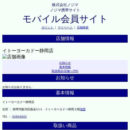
株式会社ノジマ
ノジマ携帯サイト
モバイル会員サイト
ポイント
｜
マイページ
｜
店舗検索
店舗情報
イトーヨーカドー静岡店
お知らせ
基本情報
取扱商品
|
店舗へｱｸｾｽ
お知らせ
お知らせはありません。
基本情報
イトーヨーカドー静岡店
住所 ： 静岡市駿河区曲金3-1-5 イトーヨーカドー静岡２階
地図
TEL ：
0546545631
取扱い商品