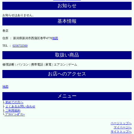
お知らせ
お知らせはありません。
基本情報
巻店
住所 ： 新潟県新潟市西蒲区巻甲4770
地図
TEL ：
0256732560
取扱い商品
修理診断 | パソコン | 携帯電話 | 家電 | エアコン | ゲーム
お店へのアクセス
地図
メニュー
├
初めての方へ
├
よくあるお問い合わせ
├
ご利用規約
└
ﾌﾟﾗｲﾊﾞｼｰﾎﾟﾘｼｰ
ページトップへ
マイページへ
サイトトップへ