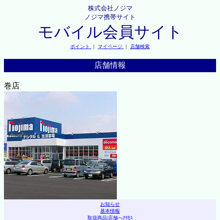
株式会社ノジマ
ノジマ携帯サイト
モバイル会員サイト
ポイント
｜
マイページ
｜
店舗検索
店舗情報
巻店
お知らせ
基本情報
取扱商品
|
店舗へｱｸｾｽ