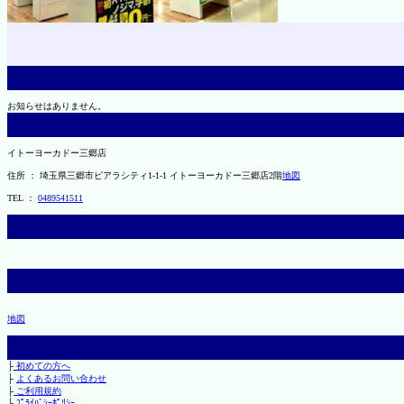
お知らせはありません。
イトーヨーカドー三郷店
住所 ： 埼玉県三郷市ピアラシティ1-1-1 イトーヨーカドー三郷店2階
地図
TEL ：
0489541511
地図
├
初めての方へ
├
よくあるお問い合わせ
├
ご利用規約
└
ﾌﾟﾗｲﾊﾞｼｰﾎﾟﾘｼｰ