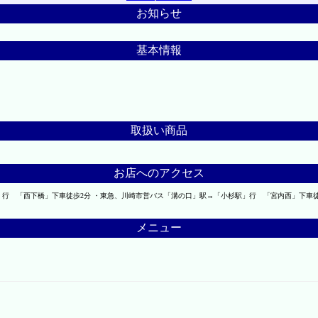
お知らせ
基本情報
取扱い商品
お店へのアクセス
」行 「西下橋」下車徒歩2分 ・東急、川崎市営バス「溝の口」駅→「小杉駅」行 「宮内西」下車徒
メニュー