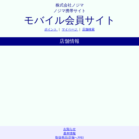
株式会社ノジマ
ノジマ携帯サイト
モバイル会員サイト
ポイント
｜
マイページ
｜
店舗検索
店舗情報
お知らせ
基本情報
取扱商品
|
店舗へｱｸｾｽ