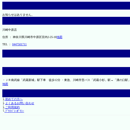
お知らせはありません。
川崎中原店
住所 ： 神奈川県川崎市中原区宮内2-25-18
地図
TEL ：
0447501711
・ＪＲ南武線「武蔵新城」駅下車 徒歩12分 ・東急、川崎市営バス「武蔵小杉」駅→「溝の口駅
地図
├
初めての方へ
├
よくあるお問い合わせ
├
ご利用規約
└
ﾌﾟﾗｲﾊﾞｼｰﾎﾟﾘｼｰ